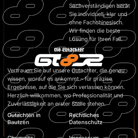
Sachverständigen berät
Sie individuell, klar und
ohne Fachchinesisch.
Wir finden die beste
Lösung für Ihren Fall.
Vertrauen Sie auf unsere Gutachter, die genau
wissen, worauf es ankommt – für präzise
Ergebnisse, auf die Sie sich verlassen können.
Herzlich willkommen, wo Professionalität und
Zuverlässigkeit an erster Stelle stehen.
Gutachten in
Rechtliches
Bautzen
Datenschutz
Chemnitz
Impressum