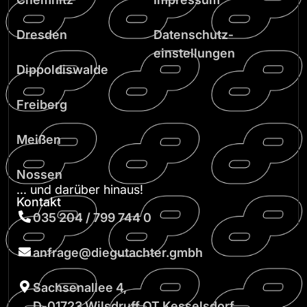
Dresden
Datenschutz­
einstellungen
Dippoldiswalde
Freiberg
Meißen
Nossen
... und darüber hinaus!
Kontakt
035 204 / 799 744 0
anfrage@diegutachter.gmbh
Sachsenallee 4,
D‑01723 Wilsdruff OT Kesselsdorf