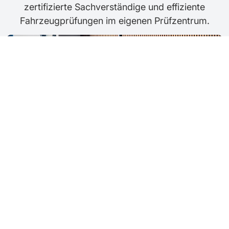
zertifizierte Sachverständige und effiziente
Fahrzeugprüfungen im eigenen Prüfzentrum.
Sachverständigenbüro
Wir erstellen unabhängige Gutachten nach
Unfällen, bewerten Schäden und ermitteln
Reparaturkosten – schnell, objektiv und in