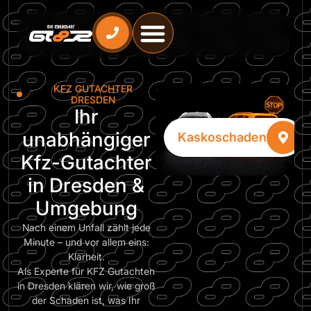
Inhalt
springen
KFZ GUTACHTER
DRESDEN
Ihr
unabhängiger
Haftpflichtschaden
Kaskoschaden
Kfz-Gutachter
in Dresden &
Umgebung
Nach einem Unfall zählt jede
Minute – und vor allem eins:
Klarheit.
Als Experte für KFZ Gutachten
in Dresden klären wir, wie groß
der Schaden ist, was Ihr